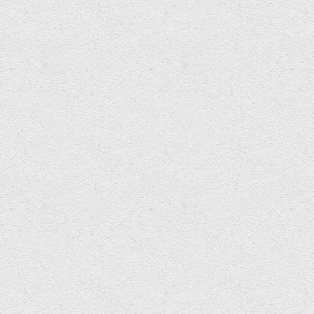
26 Mehefin, 2021
 gweithio i archebion.
’r tŷ a’i hanes.