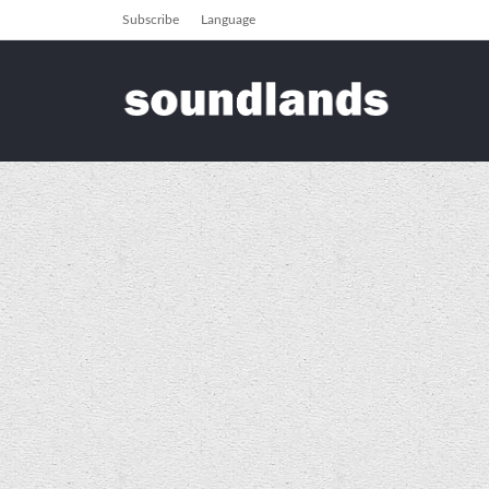
Subscribe
Language
seindiroedd
Portfolio
Digwyddiadau
Seiniau ar gyfer Tŷ Gwag
P