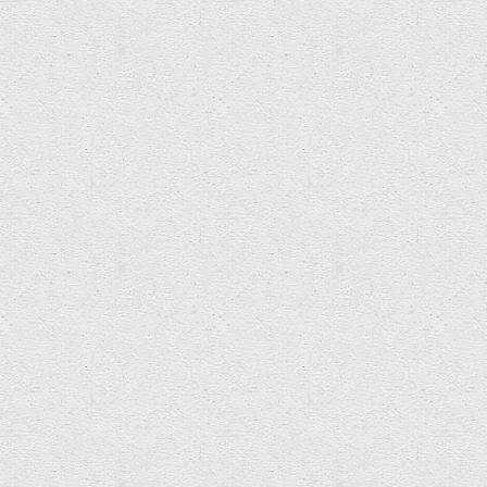
Seiniau ar gyfer Tŷ Gwag
Related Projects