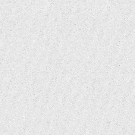
Seiniau ar gyfer Tŷ Gwag – Dydd Sadwrn 
14:00-15:00
Post Premonition
Gwneuthurwyr hanesyddol gwahanol yn
Bydd Post Premonition yn creu canllaw i
yn ôl
sound files
Date:
Mehefin 26, 2021