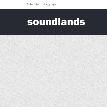
Subscribe
Language