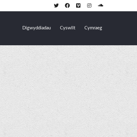
Digwyddiadau
Cyswllt
Cymraeg