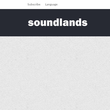
Subscribe
Language