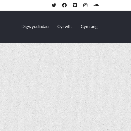
Digwyddiadau
Cyswllt
Cymraeg