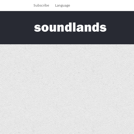
Subscribe
Language