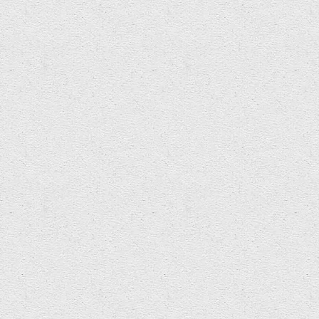
ion
,
News
,
Open Call