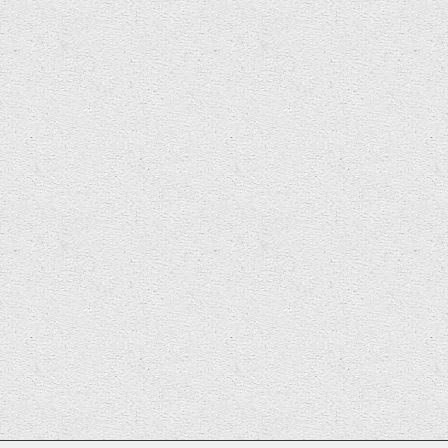
Date for Your Diary
 Radio 4 The World this
ekend