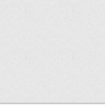
Wales Arts Show
BBC
We