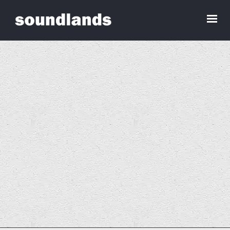
Checkout
[woocommerce_checkout]