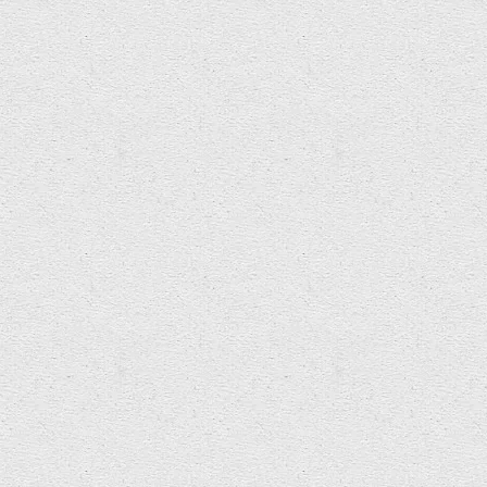
£500 opportunity for Welsh composer….