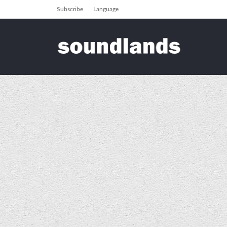
Subscribe
Language
seindiroedd
2011
Mawrth
Archive for Mawrth, 2011